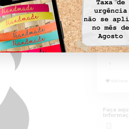
Pack- 
1,00 
Ao preço do p
Adicionar 
𝗙𝗮𝗰̧𝗮 𝗮𝗾𝘂
𝗶𝗻𝗳𝗼𝗿𝗺𝗮𝗰