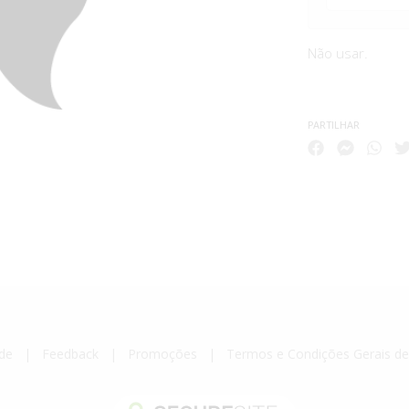
Não usar.
PARTILHAR
de
|
Feedback
|
Promoções
|
Termos e Condições Gerais d