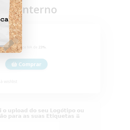
Uso Interno
€
roduto acresce IVA de
23%
.
Comprar
à wishlist
𝗶 𝗼 𝘂𝗽𝗹𝗼𝗮𝗱 𝗱𝗼 𝘀𝗲𝘂 𝗟𝗼𝗴𝗼́𝘁𝗶𝗽𝗼 𝗼𝘂
̧𝗮̃𝗼 𝗽𝗮𝗿𝗮 𝗮𝘀 𝘀𝘂𝗮𝘀 𝗘𝘁𝗶𝗾𝘂𝗲𝘁𝗮𝘀 ⇊