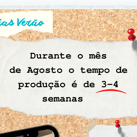
os encomendas a partir de 100€ • CTT EXPRESSO Portugal continental CTT Regista
osturar
Símbolos de Lavagem
Retrosaria
Contac