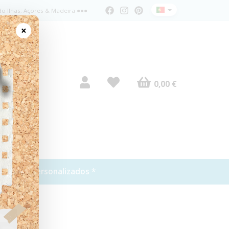
do Ilhas; Açores & Madeira ●●●
×
0,00 €
tos
* Personalizados *