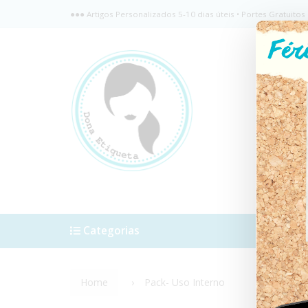
●●● Artigos Personalizados 5-10 dias úteis • Portes Gratuit
Categorias
Como C
Home
Pack- Uso Interno