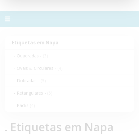
Alternar
navegação
.
. Etiquetas em Napa
Etiquetas
em
- Quadradas -
(3)
Napa
- Ovais & Circulares -
(4)
- Dobradas -
(3)
- Retangulares -
(5)
- Packs
(4)
. Etiquetas em Napa