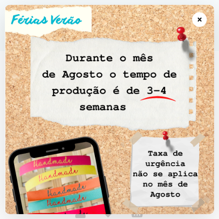
●●● Artigos Personalizados 5-10 dias úteis • Portes Gratuitos
encomendas a partir de 100€ • CTT EXPRESSO Portugal continental CTT
×
Registado Ilhas; Açores & Madeira ●●●