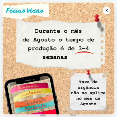
●●● Artigos Personalizados 5-10 dias úteis • Portes Gratuitos
encomendas a partir de 100€ • CTT EXPRESSO Portugal continental CTT
×
Registado Ilhas; Açores & Madeira ●●●