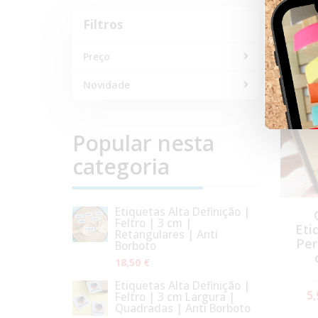
→ 
Filtros
Filtros
Preço
NOVID
Novidade
Popular nesta
categoria
Etiquetas Alta Definição |
Feltro | 3 cm |
Eti
Retangulares | Anti
Per
Borboto
18,50 €
Etiquetas Alta Definição |
5,
Feltro | 3 cm Largura |
Quadradas | Anti Borboto