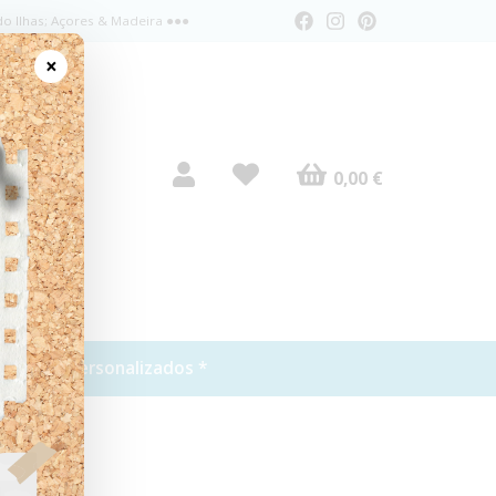
do Ilhas; Açores & Madeira ●●●
×
0,00 €
tos
* Personalizados *