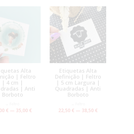
iquetas Alta
Etiquetas Alta
nição | Feltro
Definição | Feltro
| 4 cm |
| 5 cm Largura |
dradas | Anti
Quadradas | Anti
Borboto
Borboto
→ Feltro
→ Feltro
00 € — 35,00 €
22,50 € — 38,50 €