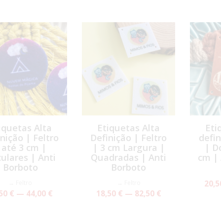
iquetas Alta
Etiquetas Alta
Eti
nição | Feltro
Definição | Feltro
defin
 até 3 cm |
| 3 cm Largura |
| D
culares | Anti
Quadradas | Anti
cm | 
Borboto
Borboto
→ Feltro
→ Feltro
20,5
50 € — 44,00 €
18,50 € — 82,50 €