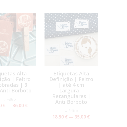
quetas Alta
Etiquetas Alta
ição | Feltro
Definição | Feltro
obradas | 3
| até 4 cm
Anti Borboto
Largura |
Retangulares |
→ Feltro
Anti Borboto
0 € — 36,00 €
→ Feltro
18,50 € — 35,00 €