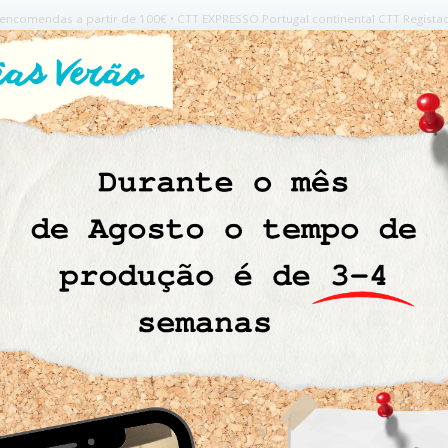
os encomendas a partir de 100€ • CTT EXPRESSO Portugal continental CTT Regista
osturar
Símbolos de Lavagem
Retrosaria
Contac
→ Feltro