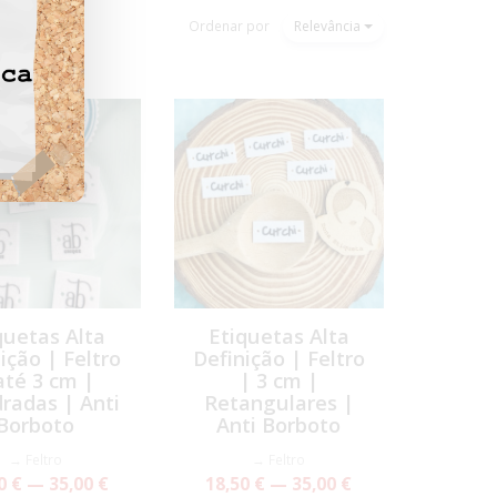
Ordenar por
Relevância
quetas Alta
Etiquetas Alta
ição | Feltro
Definição | Feltro
até 3 cm |
| 3 cm |
radas | Anti
Retangulares |
Borboto
Anti Borboto
→ Feltro
→ Feltro
0 € — 35,00 €
18,50 € — 35,00 €