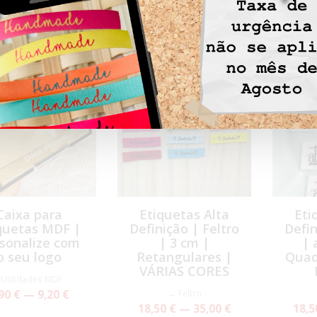
Feltro
ADE
Caixa para
Etiquetas Alta
Eti
quetas MDF |
Definição | Feltro
Defin
sonalize com
| 3 cm |
| 
o seu logo
Retangulares |
Quad
VÁRIAS CORES
- Utilidades MDF
90 € — 9,20 €
→ Feltro
18,50 € — 35,00 €
18,5