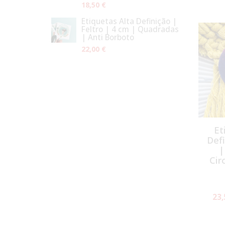
18,50 €
Etiquetas Alta Definição |
Feltro | 4 cm | Quadradas
| Anti Borboto
22,00 €
Et
Defi
|
Cir
23,