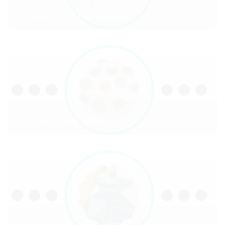
. Etiquetas ≈T r a n s f e r≈
. Etiquetas em Napa