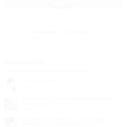
. Etiquetas Acrílicas & Trafolite
Destaques
Novidades
Contactos
Mais vendidos
Pack- Uso Interno
1,00 €
Autocolantes Circulares personalizados com o
seu Logotipo | Matte
7,50 €
Etiquetas Alta Definição | 2,5 cm Largura |
Dobradas | Logo Horizontal | Glossy