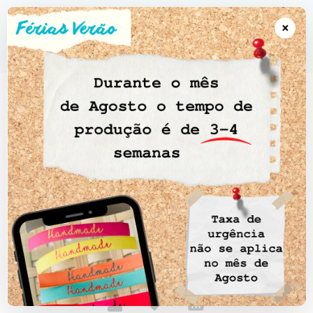
●●● Artigos Personalizados 5-10 dias úteis • Portes Gratuitos
encomendas a partir de 100€ • CTT EXPRESSO Portugal continental CTT
×
Registado Ilhas; Açores & Madeira ●●●