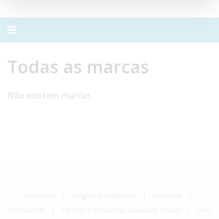
Alternar
navegação
Todas as marcas
Todas
Não existem marcas
as
marcas
Sobre nós
|
Programa Fidelidade
|
Feedback
|
Promoções
|
Termos e Condições Gerais de Venda
|
Livro