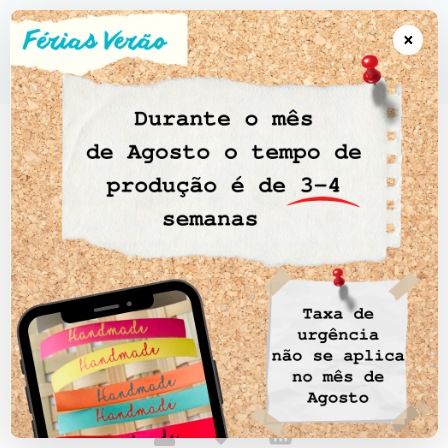
●●● Artigos Personalizados 5-10 dias úteis • Portes Gratuitos
encomendas a partir de 100€ • CTT EXPRESSO Portugal continental CTT
×
Registado Ilhas; Açores & Madeira ●●●